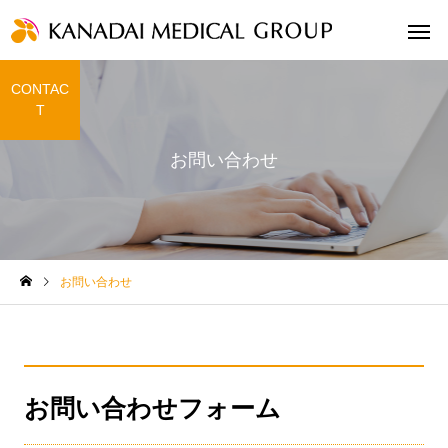
CONTAC
T
お問い合わせ
清水さざん薬局
今治けんこ
お知らせ
お問い合わせ
カナダイメディカルのサイ
トをオープンいたしまし
た。
お問い合わせフォーム